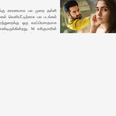
்கு காரணமாக பல முறை தள்ளி
்கள் வெளியீட்டிற்காக பல படங்கள்
ரைத்துறைக்கு ஒரு வரப்பிரசாதமாக
ொண்டிருக்கின்றது. M சசிகுமாரின்
ான் ஒடிடி தளத்தில் வெளியானது
Jr. NTR படத்தில் முக்கிய வலுவான
ாவதை தயாரிப்பு நிறுவனம் உறுதி
கதாப்பாத்திரத்தில் ருக்மிணி நடிக்கிறா
ஸ்னி ஹாட்ஸ்டார் ஒடிடி தளத்தில்
டுள்ளது.