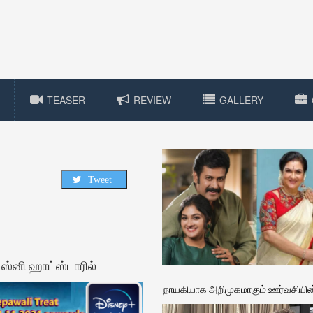
TEASER
REVIEW
GALLERY
Tweet
டிஸ்னி ஹாட்ஸ்டாரில்
நாயகியாக அறிமுகமாகும் ஊர்வசியின