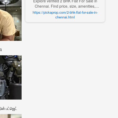
Explore verified 2 BHK Flat For Sale in
Chennai. Find price, size, amenities,
photos, nearby landmarks, and details
https://pickaprop.com/2-bhk-flat-for-sale-in-
from trusted builders, agents, and owners
chennai.html
on Pick A Prop;
கி
ின் பட்ஜெட்