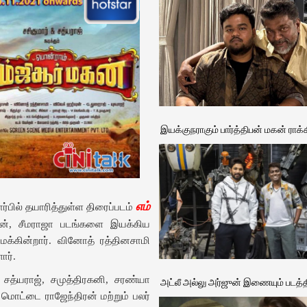
இயக்குநராகும் பார்த்திபன் மகன் ராக்
எம்
ார்பில் தயாரித்துள்ள திரைப்படம்
ுகன், சீமராஜா படங்களை இயக்கிய
்கின்றார். வினோத் ரத்தினசாமி
ார்.
அட்லீ அல்லு அர்ஜுன் இணையும் படத்த
, சத்யராஜ், சமுத்திரகனி, சரண்யா
, மொட்டை ராஜேந்திரன் மற்றும் பலர்