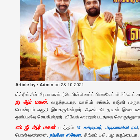
Article by : Admin
on 28-10-2021
ஸ்க்ரீன் சீன் மீடியா எண்டர்டெயின்மெண்ட் பிரைவேட் லிமிட்டெட் ச
ஜி ஆர் மகன்
. வருத்தபடாத வாலிபர் சங்கம், ரஜினி முர
பொன்ராம் எழுதி இயக்குகின்றார். ஆண்டனி தாசன் இசையமைக
ஒளிப்பதிவு செய்கின்றார். விவேக் ஹர்ஷன் படத்தை தொகுத்துள்ள
எம் ஜி ஆர் மகன்
படத்தில்
M சசிகுமார்
,
மிருனாளினி ரவி
பொன்வண்ணன்,
நந்திதா ஸ்வேதா
, சிங்கம் புலி, பழ கருப்பையா