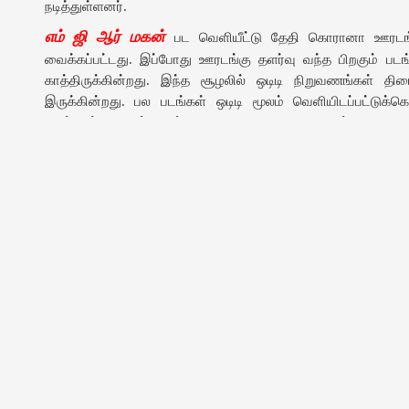
நடித்துள்ளனர்.
எம் ஜி ஆர் மகன்
பட வெளியீட்டு தேதி கொரானா ஊரடங
வைக்கப்பட்டது. இப்போது ஊரடங்கு தளர்வு வந்த பிறகும் படங
காத்திருக்கின்றது. இந்த சூழலில் ஒடிடி நிறுவணங்கள் தி
இருக்கின்றது. பல படங்கள் ஒடிடி மூலம் வெளியிடப்பட்டுக்க
உடன்பிறப்பே படம் கடந்த ஆயுத பூஜை திருநாளன்று அமேச
அனைவரும் அறிந்ததே.
எம் ஜி ஆர் மகன்
திரைப்படமும் ஒடிடி தளத்தில் வெளிய
செய்துள்ளது. வரும் தீபாவளி திருநாளன்று (04-11-2021) டி
வெளியாகின்றது.
எம் ஜி ஆர் மகன்
திரைப்பட டீசரை டிஸ்னி ஹாட்ஸ்டார் வெளியிட்