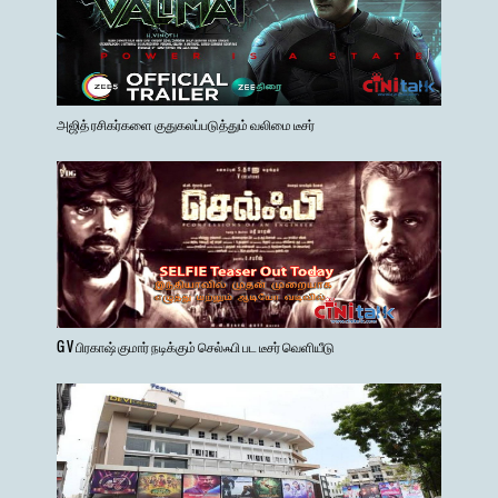
அஜித் ரசிகர்களை குதுகலப்படுத்தும் வலிமை டீசர்
G V பிரகாஷ் குமார் நடிக்கும் செல்ஃபி பட டீசர் வெளியீடு