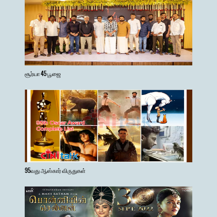
சூர்யா 45 பூஜை
95வது ஆஸ்கார் விருதுகள்