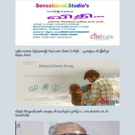
புதிய வகை ஆந்தாலஜி அடிப்படைதொடர் விதி… பூஜையுடன் இன்று
தொடக்கம்
விஜய் சேதுபதி தன் மகளுடன் நடிக்கும் முகிழ் பட மாயக்காரா பாடல்
வெளியீடு