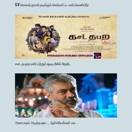
G V பிரகாஷ் குமார் நடிக்கும் செல்ஃபி பட டீசர் வெளியீடு
கசடதபதற டீசர் மற்றும் ஒடிடி ரீலீஸ் தேதி..
அரை சதம் அடித்த தல… ஆச்சரியங்கள் பல…