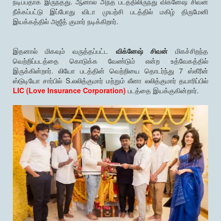
நடிப்பதாக இருந்தது. ஆனால் அந்த படத்திலிருந்து விக்னேஷ் சிவன்
நீக்கப்பட்டு இப்போது விடா முயற்சி படத்தில் மகிழ் திருமேனி
இயக்கத்தில் அஜீத் குமார் நடிக்கிறார்.
இதனால் மிகவும் வருத்தப்பட்ட
விக்னேஷ் சிவன்
மிகச்சிறந்த
வெற்றிப்படத்தை கொடுக்க வேண்டும் என்ற உத்வேகத்தில்
இருக்கின்றார். லியோ படத்தின் வெற்றியை தொடர்ந்து 7 ஸ்கீரீன்
ஸ்டுடியோ சார்பில் S.லலித்குமார் மற்றும் லீனா லலித்குமார் தயாரிப்பில்
LIC (Love Insurance Corporation)
படத்தை இயக்குகின்றார்.