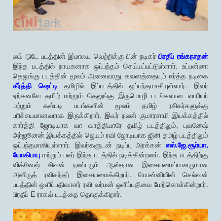
லவ் டுடே படத்தின் இமாலய வெற்றிக்கு பின் நடிகர்
பிரதீப் ரங்கநாதன்
இந்த படத்தில் நாயகனாக ஒப்பந்தம் செய்யப்பட்டுள்ளார். உப்பன்னா
தெலுங்கு படத்தின் மூலம் அனைவரது கவனத்தையும் ஈர்த்த நடிகை
கீர்த்தி ஷெட்டி
தமிழில் இப்படத்தில் ஒப்பந்தமாகியுள்ளார். இவர்
ஏற்கனவே தமிழ் மற்றும் தெலுங்கு இருமொழி படங்களான வாரியர்
மற்றும் கஸ்டடி படங்களின் மூலம் தமிழ் ரசிகர்களுக்கு
பரிச்சயமானவராக இருக்கிறார். இவர் நலன் குமாரசாமி இயக்கத்தில்
கார்த்தி ஜோடியாக வா வாத்தியாரே தமிழ் படத்திலும், புவனேஷ்
அர்ஜூனன் இயக்கத்தில் ஜெயம் ரவி ஜோடியாக ஜீனி தமிழ் படத்திலும்
ஒப்பந்தமாகியுள்ளார். இவர்களுடன் நடிப்பு அரக்கன்
எஸ்.ஜே.சூர்யா,
யோகிபாபு
மற்றும் பலர் இந்த படத்தில் நடிக்கின்றனர். இந்த படத்திற்கு
விக்னேஷ் சிவன் நண்பரும் ஆஸ்தான இசையமைப்பாளருமான
அனிருத் ரவிசந்தர் இசையமைக்கிறார். பொன்னியின் செல்வன்
படத்தின் ஒளிப்பதிவாளர் ரவி வர்மன் ஒளிப்பதிவை மேற்கொள்கின்றார்.
பிரதீப் E ராகவ் படத்தை தொகுக்கிறார்.