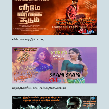
வீரமே வாகை சூடும் பட டீசர்
புஷ்பா தி ரைஸ் பட ஹிட் பாடல் வீடியோ வெளியீடு