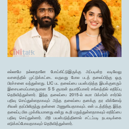
எல்லாமே நல்லாதானே போய்கிட்டுஇருக்கு அப்படின்ற வடிவேலு
வசனத்தில் முட்டுக்கட்டை வருவது போல படத் தலைப்பிற்கு ஒரு
பிரச்சனை வந்துள்ளது. LIC பட தலைப்பை பயன்படுத்த இயக்குனரும்
இசையமைப்பாளருமான S S குமரன் தயாரிப்பாளர் சங்கத்தில் எதிர்ப்பு
தெரிவித்துள்ளார். இந்த தலைப்பை 2015-ல் சுமா பிக்சர்ஸ் சார்பில்
பதிவு செய்துள்ளதாகவும் அந்த தலைப்பை தனக்கு தர விக்னேஷ்
சிவன் தரப்பிலிருந்து தன்னை அணுகியதாகவும். என் படத்திற்கு இந்த
தலைப்பு மிக முக்கியமானது என்று கூறி மறுத்துள்ளதாகவும் எதிர்ப்பை
பதிவு செய்துள்ளார். மீறி பயன்படுத்தினால் சட்டப்படி நடவடிக்கை
எடுக்கப்போவதாகவும் தெரிவித்துள்ளார்.