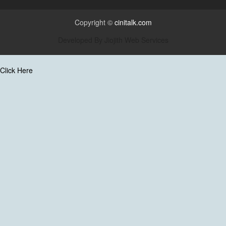
Copyright ©
cinitalk.com
Developed By
Jiojith Web Services
Click Here