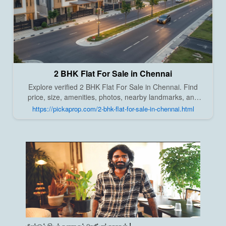
2 BHK Flat For Sale in Chennai
Explore verified 2 BHK Flat For Sale in Chennai. Find
price, size, amenities, photos, nearby landmarks, and
details from trusted builders, agents, and owners on Pick
https://pickaprop.com/2-bhk-flat-for-sale-in-chennai.html
A Prop;
மீண்டும் இயக்குனராகும் பிரதீப் ரங்கநாதன்..!