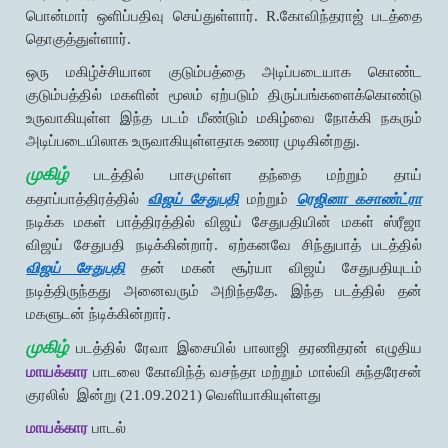
பொன்மார் ஒளிப்பதிவு செய்துள்ளார். R.கோவிந்தராஜ் படத்தை
தொகுத்துள்ளார்.
ஒரு மகிழ்ச்சியான குடும்பத்தை அடிப்படையாக கொண்ட
குடும்பத்தில் மகளின் மூலம் ஏற்படும் திருப்பங்களைக்கொண்டு
உருவாகியுள்ள இந்த படம் மீண்டும் மகிழ்வை நோக்கி நகரும்
அடிப்படையிலாக உருவாகியுள்ளதாக உணர முடிகின்றது.
முகிழ்
படத்தில் பாசமுள்ள தந்தை மற்றும் தாய்
கதாப்பாத்திரத்தில்
விஜய் சேதுபதி
மற்றும்
ரெஜினா கசாண்ட்ரா
நடிக்க மகள் பாத்திரத்தில் விஜய் சேதுபதியின் மகள் ஸ்ரீஜா
விஜய் சேதுபதி நடிக்கின்றார். ஏற்கனவே சிந்துபாத் படத்தில்
விஜய் சேதுபதி
தன் மகன் சூர்யா விஜய் சேதுபதியுடம்
நடித்திருந்தது அனைவரும் அறிந்ததே. இந்த படத்தில் தன்
மகளுடன் ந்டிக்கின்றார்.
முகிழ்
படத்தில் ரேவா இசையில் பாலாஜி தரணிதரன் எழுதிய
மாயக்கார
பாடலை கோவிந்த் வசந்தா மற்றும் மால்வி சுந்தரேசன்
குரலில் இன்று (21.09.2021) வெளியாகியுள்ளது
மாயக்கார
பாடல்