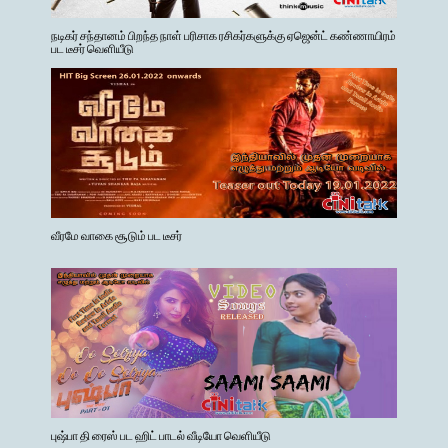
நடிகர் சந்தானம் பிறந்த நாள் பரிசாக ரசிகர்களுக்கு ஏஜென்ட் கண்ணாயிரம்
பட டீசர் வெளியீடு
வீரமே வாகை சூடும் பட டீசர்
புஷ்பா தி ரைஸ் பட ஹிட் பாடல் வீடியோ வெளியீடு