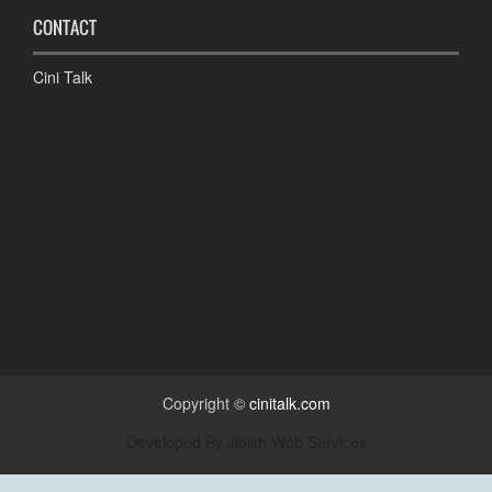
CONTACT
Cini Talk
Copyright ©
cinitalk.com
Developed By
Jiojith Web Services