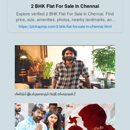
2 BHK Flat For Sale in Chennai
Explore verified 2 BHK Flat For Sale in Chennai. Find
price, size, amenities, photos, nearby landmarks, and
details from trusted builders, agents, and owners on Pick
https://pickaprop.com/2-bhk-flat-for-sale-in-chennai.html
A Prop;
மீண்டும் இயக்குனராகும் பிரதீப் ரங்கநாதன்..!