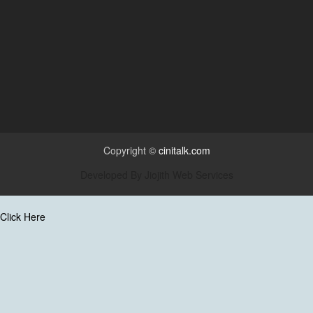
Copyright ©
cinitalk.com
Developed By
Jiojith Web Services
Click Here