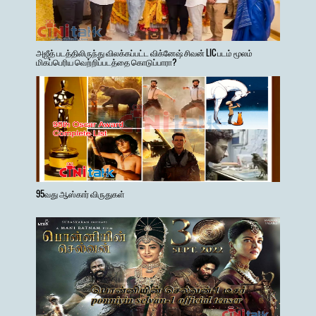
அஜீத் படத்திலிருந்து விலக்கப்பட்ட விக்னேஷ் சிவன் LIC படம் மூலம்
மிகப்பெரிய வெற்றிப்படத்தை கொடுப்பாரா?
95வது ஆஸ்கார் விருதுகள்