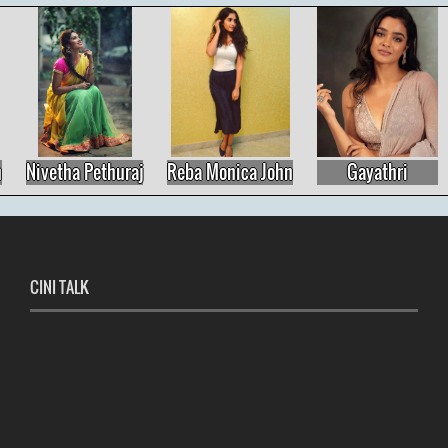
Reba Monica John
Gayathri
Lavanya Tripathi
CINI TALK