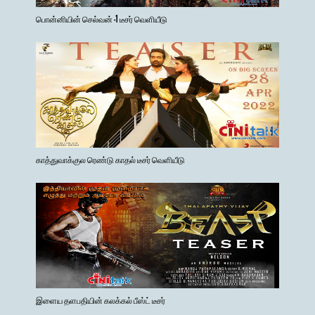
பொன்னியின் செல்வன் -1 டீசர் வெளியீடு
காத்துவாக்குல ரெண்டு காதல் டீசர் வெளியீடு
இளைய தளபதியின் கலக்கல் பீஸ்ட் டீசர்