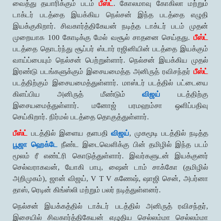
வைத்து தயாரிக்கும் படம்
பீஸ்ட்
. கோலமாவு கோகிலா மற்றும்
டாக்டர் படத்தை இயக்கிய நெல்சன் இந்த படத்தை எழுதி
இயக்குகிறார். சிவகார்த்திகேயன் நடித்த டாக்டர் படம் முதன்
முறையாக 100 கோடிக்கு மேல் வசூல் சாதனை செய்தது.
பீஸ்ட்
படத்தை தொடர்ந்து சூப்பர் ஸ்டார் ரஜினியின் படத்தை இயக்கும்
வாய்ப்பையும் நெல்சன் பெற்றுள்ளார். நெல்சன் இயக்கிய முதல்
இரண்டு படங்களுக்கும் இசையமைத்த அனிருத் ரவிசந்தர்
பீஸ்ட்
படத்திற்கும் இசையமைத்துள்ளார். மாஸ்டர் படத்தில் பட்டையை
கிளப்பிய அனிருத் மீண்டும்
விஜய்
படத்திற்கு
இசையமைத்துள்ளார். மனோஜ் பரமஹம்சா ஒளிப்பதிவு
செய்கிறார். நிர்மல் படத்தை தொகுத்துள்ளார்.
பீஸ்ட்
படத்தில் இளைய தளபதி
விஜய்
, முகமூடி படத்தில் நடித்த
பூஜா ஹெக்டே
நீண்ட இடைவெளிக்கு பின் தமிழில் இந்த படம்
மூலம் ரீ எண்ட்ரி கொடுத்துள்ளார். இவர்களுடன் இயக்குனர்
செல்வராகவன், யோகி பாபு, ஷைன் டாம் சாக்கோ (தமிழில்
அறிமுகம்), ஜான் விஜய், V T V கணேஷ், ஷாஜி சென், அபர்னா
தாஸ், ரெடின் கிங்ஸ்லி மற்றும் பலர் நடித்துள்ளனர்.
நெல்சன் இயக்கத்தில் டாக்டர் படத்தில் அனிருத் ரவிசந்தர்,
இசையில் சிவகார்த்திகேயன் எழுதிய செல்லம்மா செல்லம்மா