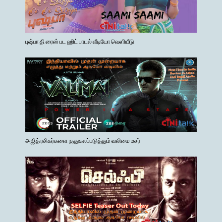
புஷ்பா தி ரைஸ் பட ஹிட் பாடல் வீடியோ வெளியீடு
அஜித் ரசிகர்களை குதுகலப்படுத்தும் வலிமை டீசர்