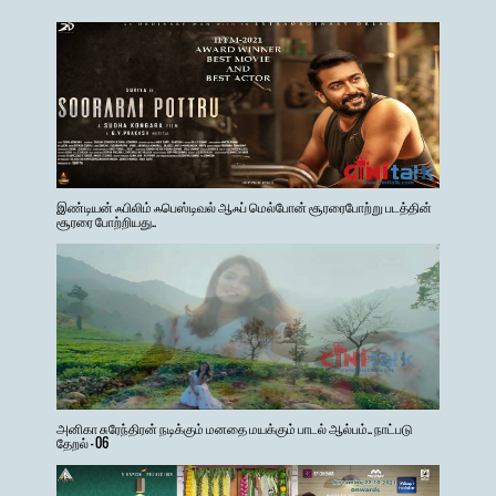
இண்டியன் ஃபிலிம் ஃபெஸ்டிவல் ஆஃப் மெல்போன் சூரரைபோற்று படத்தின்
சூரரை போற்றியது..
அனிகா சுரேந்திரன் நடிக்கும் மனதை மயக்கும் பாடல் ஆல்பம்.. நாட்படு
தேறல் - 06