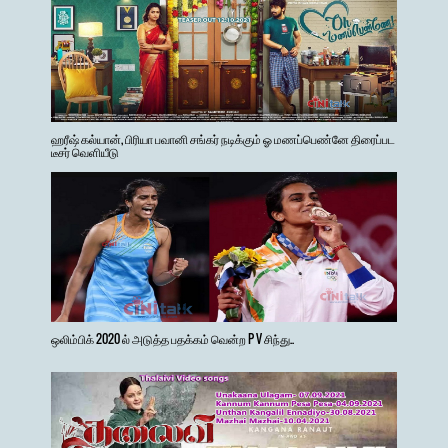
ஹரீஷ் கல்யான், பிரியா பவானி சங்கர் நடிக்கும் ஓ மணப்பெண்னே திரைப்பட
டீசர் வெளியீடு
ஒலிம்பிக் 2020 ல் அடுத்த பதக்கம் வென்ற P V சிந்து..