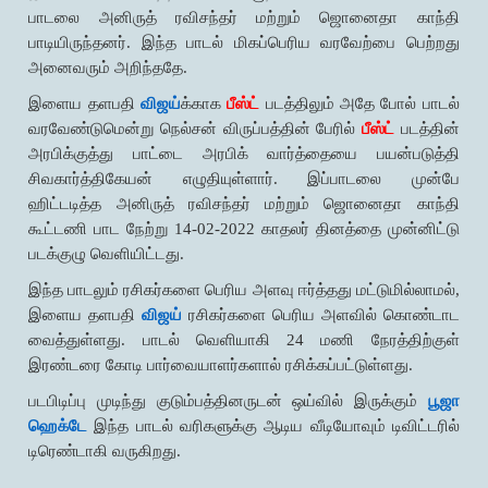
பாடலை அனிருத் ரவிசந்தர் மற்றும் ஜொனைதா காந்தி
பாடியிருந்தனர். இந்த பாடல் மிகப்பெரிய வரவேற்பை பெற்றது
அனைவரும் அறிந்ததே.
இளைய தளபதி
விஜய்
க்காக
பீஸ்ட்
படத்திலும் அதே போல் பாடல்
வரவேண்டுமென்று நெல்சன் விருப்பத்தின் பேரில்
பீஸ்ட்
படத்தின்
அரபிக்குத்து பாட்டை அரபிக் வார்த்தையை பயன்படுத்தி
சிவகார்த்திகேயன் எழுதியுள்ளார். இப்பாடலை முன்பே
ஹிட்டடித்த அனிருத் ரவிசந்தர் மற்றும் ஜொனைதா காந்தி
கூட்டணி பாட நேற்று 14-02-2022 காதலர் தினத்தை முன்னிட்டு
படக்குழு வெளியிட்டது.
இந்த பாடலும் ரசிகர்களை பெரிய அளவு ஈர்த்தது மட்டுமில்லாமல்,
இளைய தளபதி
விஜய்
ரசிகர்களை பெரிய அளவில் கொண்டாட
வைத்துள்ளது. பாடல் வெளியாகி 24 மணி நேரத்திற்குள்
இரண்டரை கோடி பார்வையாளர்களால் ரசிக்கப்பட்டுள்ளது.
படபிடிப்பு முடிந்து குடும்பத்தினருடன் ஒய்வில் இருக்கும்
பூஜா
ஹெக்டே
இந்த பாடல் வரிகளுக்கு ஆடிய வீடியோவும் டிவிட்டரில்
டிரெண்டாகி வருகிறது.