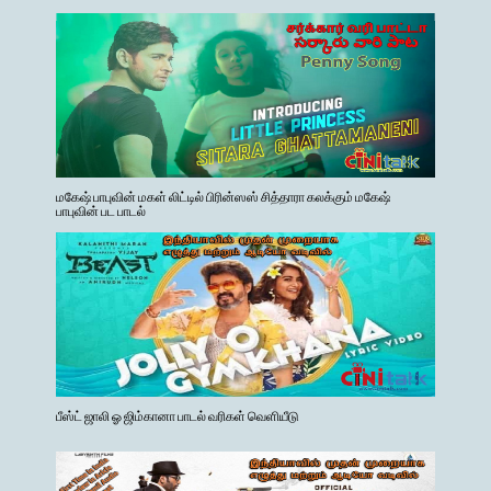
மகேஷ் பாபுவின் மகள் லிட்டில் பிரின்ஸஸ் சித்தாரா கலக்கும் மகேஷ்
பாபுவின் பட பாடல்
பீஸ்ட் ஜாலி ஓ ஜிம்கானா பாடல் வரிகள் வெளியீடு