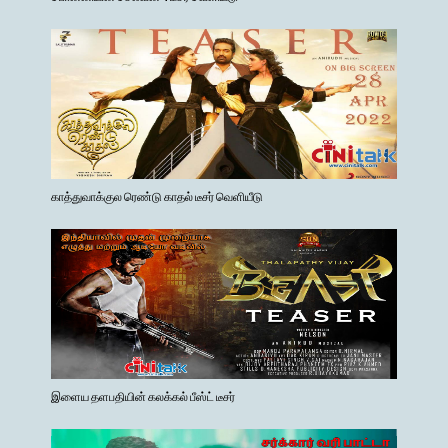
காத்துவாக்குல ரெண்டு காதல் டீசர் வெளியீடு
இளைய தளபதியின் கலக்கல் பீஸ்ட் டீசர்