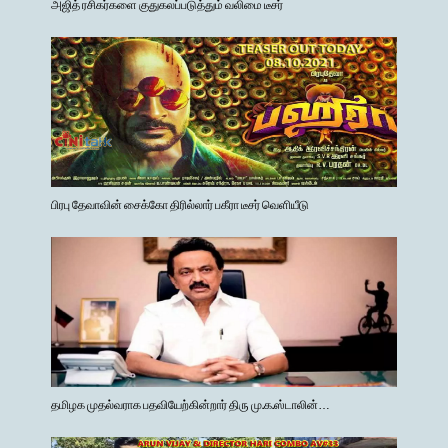
அஜித் ரசிகர்களை குதுகலப்படுத்தும் வலிமை டீசர்
பிரபு தேவாவின் சைக்கோ திரில்லார் பகீரா டீசர் வெளியீடு
தமிழக முதல்வராக பதவியேற்கின்றார் திரு மு.க.ஸ்டாலின்…