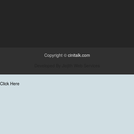
Copyright ©
cinitalk.com
Developed By
Jiojith Web Services
Click Here