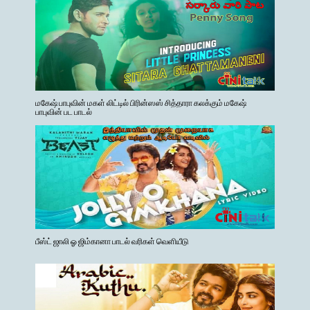
மகேஷ் பாபுவின் மகள் லிட்டில் பிரின்ஸஸ் சித்தாரா கலக்கும் மகேஷ்
பாபுவின் பட பாடல்
பீஸ்ட் ஜாலி ஓ ஜிம்கானா பாடல் வரிகள் வெளியீடு