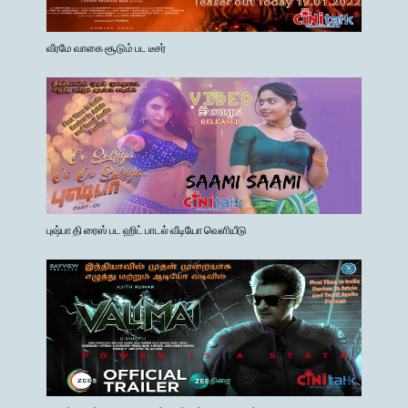
வீரமே வாகை சூடும் பட டீசர்
புஷ்பா தி ரைஸ் பட ஹிட் பாடல் வீடியோ வெளியீடு