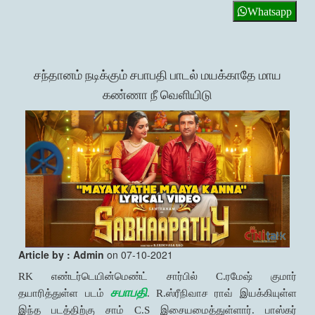
Whatsapp
சந்தானம் நடிக்கும் சபாபதி பாடல் மயக்காதே மாய
கண்ணா நீ வெளியிடு
Article by : Admin
on 07-10-2021
RK எண்டர்டெயின்மெண்ட் சார்பில் C.ரமேஷ் குமார்
சபாபதி
தயாரித்துள்ள படம்
. R.ஸ்ரீநிவாச ராவ் இயக்கியுள்ள
இந்த படத்திற்கு சாம் C.S இசையமைத்துள்ளார். பாஸ்கர்