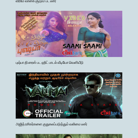
வீரமே வாகை சூடும் பட டீசர்
புஷ்பா தி ரைஸ் பட ஹிட் பாடல் வீடியோ வெளியீடு
அஜித் ரசிகர்களை குதுகலப்படுத்தும் வலிமை டீசர்