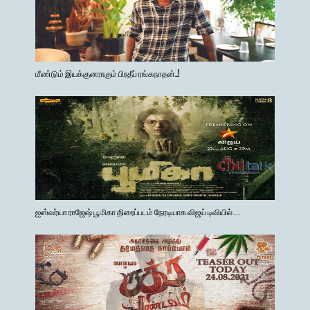
மீண்டும் இயக்குனராகும் பிரதீப் ரங்கநாதன்..!
ஐஸ்வர்யா ராஜேஷ் பூமிகா திரைப்படம் நேரடியாக விஜய் டிவியில்…