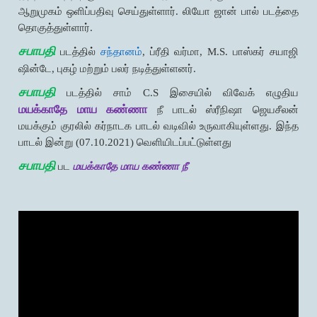
ஆறுமுகம் ஒளிப்பதிவு செய்துள்ளார். லியோ ஜான் பால் படத்தை
தொகுத்துள்ளார்.
சபாபதி
படத்தில்
சந்தானம்
, ப்ரீதி வர்மா, M.S. பாஸ்கர் சயாஜி
ஷின்டே, புகழ் மற்றும் பலர் நடித்துள்ளனர்.
சபாபதி
படத்தில் சாம் C.S இசையில் விவேக் எழுதிய
மயக்காதே மாய கண்ணா
நீ பாடல் ஸ்ரீநிஷா ஜெயசீலன்
மயக்கும் குரலில் கர்நாடக பாடல் வடிவில் உருவாகியுள்ளது. இந்த
பாடல் இன்று (07.10.2021) வெளியிடப்பட்டுள்ளது
சபாபதி
பட
மயக்காதே மாய கண்ணா நீ