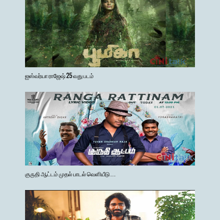
ஐஸ்வர்யா ராஜேஷ் 25 வது படம்
குருதி ஆட்டம் முதல் பாடல் வெளியீடு…