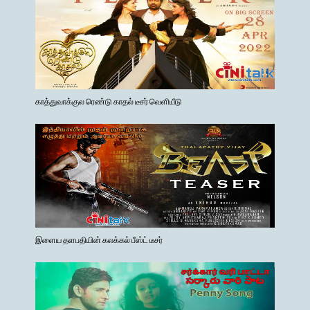
காத்துவாக்குல ரெண்டு காதல் டீசர் வெளியீடு
இளைய தளபதியின் கலக்கல் பீஸ்ட் டீசர்