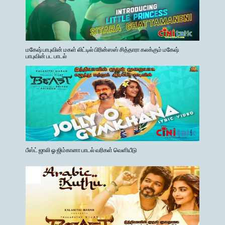
மகேஷ் பாபுவின் மகள் லிட்டில் பிரின்ஸஸ் சித்தாரா கலக்கும் மகேஷ்
பாபுவின் பட பாடல்
பீஸ்ட் ஜாலி ஓ ஜிம்கானா பாடல் வரிகள் வெளியீடு