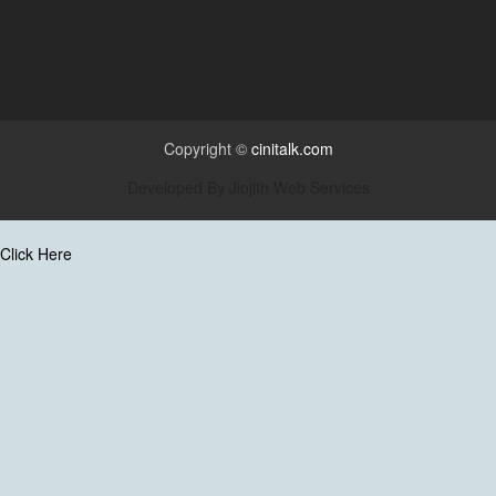
Copyright ©
cinitalk.com
Developed By
Jiojith Web Services
Click Here