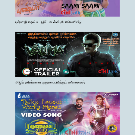
புஷ்பா தி ரைஸ் பட ஹிட் பாடல் வீடியோ வெளியீடு
அஜித் ரசிகர்களை குதுகலப்படுத்தும் வலிமை டீசர்