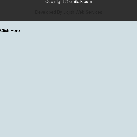
Copyright ©
cinitalk.com
Developed By
Jiojith Web Services
Click Here