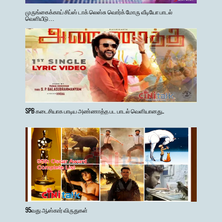
முருங்கைக்காய் சிப்ஸ் டாக் லெஸ்சு வொர்க் மோரு வீடியோ பாடல்
வெளியீடு…
SPB கடைசியாக பாடிய அண்ணாத்த பட பாடல் வெளியானது..
95வது ஆஸ்கார் விருதுகள்