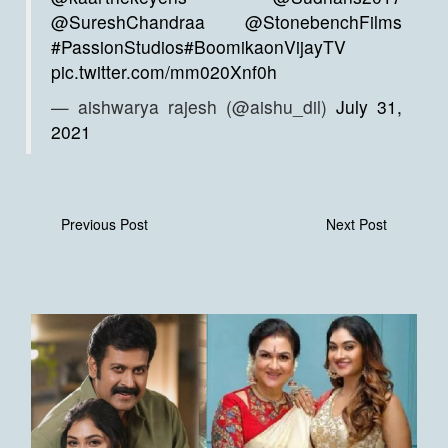
@SureshChandraa
@StonebenchFilms
#PassionStudios
#BoomikaonVijayTV
pic.twitter.com/mm020Xnf0h
— aishwarya rajesh (@aishu_dil)
July 31,
2021
Previous Post
Next Post