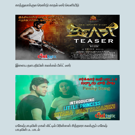
காத்துவாக்குல ரெண்டு காதல் டீசர் வெளியீடு
இளைய தளபதியின் கலக்கல் பீஸ்ட் டீசர்
மகேஷ் பாபுவின் மகள் லிட்டில் பிரின்ஸஸ் சித்தாரா கலக்கும் மகேஷ்
பாபுவின் பட பாடல்