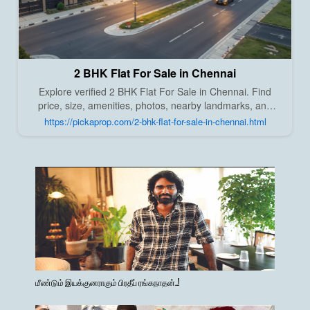
2 BHK Flat For Sale in Chennai
Explore verified 2 BHK Flat For Sale in Chennai. Find
price, size, amenities, photos, nearby landmarks, and
details from trusted builders, agents, and owners on Pick
https://pickaprop.com/2-bhk-flat-for-sale-in-chennai.html
A Prop;
மீண்டும் இயக்குனராகும் பிரதீப் ரங்கநாதன்..!