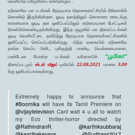
வெளியீடு மகிழ்சியை கொடுக்கும் .
ஏற்கனவே பல படங்கள் நேரடியாக தொலைகாட்சியில் ரீலிஸாகிக்
கொண்டு இருக்கின்றன. ஓடிடி தளத்திலும் கொரானா ஊரடங்கு
காரணமாக ஒடிடி தள ஒளிப்பரப்பிலும் கடுமையான போட்டிகள்
நிலவிக்கொண்டிருக்கின்றது. இந்த சூழலில் பல திரைப்படங்கள்
ஒடிடி வெளியீட்டை தவிர்த்து நேரடியாக தொலைக்காட்சிகளில்
ஒளிப்பரப்பு செய்யப்படுகின்றது. அந்த வகையில் ஏற்கனவே
நாங்க ரொம்ப பிஸி,, புலிகுத்தி பாண்டி, வெள்ளையானை,
“பூமிகா”
மண்டேலா போன்ற படங்கள் வரிசையில்
22.08.2021
3.00
திரைப்படமும்
டிவியில்
மாலை
ஸ்டார் விஜய்
க்கு ஒளிபரப்பாகவுள்ளது.
Extremely happy to announce that
#Boomika
will have its Tamil Premiere on
@vijaytelevision
Cant wait 4 u all to watch
my Eco thriller-horror directed by
@RathindranR
.
@karthiksubbaraj
@kaarthekeyens
@Sudhans2017