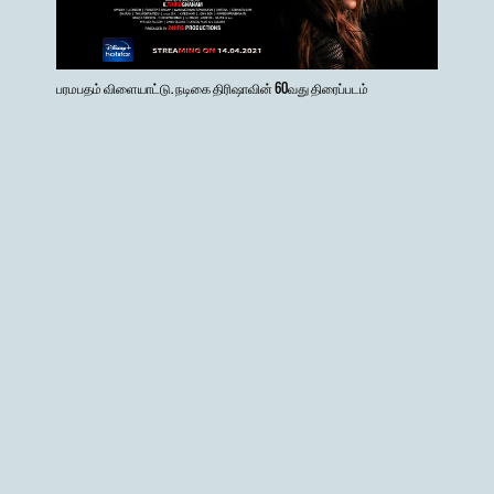
பரமபதம் விளையாட்டு. நடிகை திரிஷாவின் 60வது திரைப்படம்