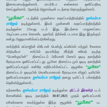
இசையமைத்துள்ளார். ராபர்டோ ஸஸ்ஸாரா ஒளிப்பதிவு
செய்துள்ளார். ஆனந்த் ஜெரால்டின் படத்தை தொகுத்துள்ளார்.
“பூமிகா”
ஐஸ்வர்யா
. படத்தில் முதன்மை கதாப்பாத்திரத்தில்
ராஜேஷ்
நடித்துள்ளார். இவர் முன்னனி கதாப்பாத்திரத்தில்
நடித்துள்ள 25வது படம் இது. இயற்கை பாதுகாப்பை
அடிப்படையாக கொண்ட ஹார்ரர் த்ரில்லர் படமாக இது இருக்கும்
என்று அணுமானிக்கப்படுகின்றது.
கார்த்திக் சுப்ராஜின் ஸ்டோன் பென்ஞ் ஃப்லிம்ஸ் மற்றும் Passion
ஸ்டுடியோ
சார்பில் தயாரித்த கீர்த்தி சுரேஷ் நடித்த
“பெண்குயின்”
திரைப்படம் அமேசன் பிரைம் ஒடிடி தளத்தில்
நேரடியாக ஒளிப்பரப்பட்டது. பூமிகா திரைப்படமும் ஒடிடி தளத்தில்
“பூமிகா”
ஒளிப்பரப்பாகும் என்றே எதிர்பார்க்கப்பட்ட சூழலில
திரைப்படம் ஒடிடியில் வெளியாகாமல் நேரடியாக விஜய் டிவியில்
ஐஸ்வர்யா ராஜேஷ்
ஒளிபரப்பாவதாக
தனது டிவிட்டர் பக்கத்தில்
தெரிவித்துள்ளார்..
ஐஸ்வர்யா ராஜேஷ்
ஏற்கனவே
நடித்துள்ள
திட்டம் இரண்டு
படம்
சோனிலிவ் ஒடிடி தளத்தில்
முதல் ஒளிபரப்பாகி
30.07.2021
“பூமிகா”
ரசிகர்களை கவர்ந்துள்ள இந்த சூழலில்
பட