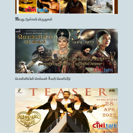
95வது ஆஸ்கார் விருதுகள்
பொன்னியின் செல்வன் -1 டீசர் வெளியீடு