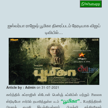
Whatsapp
ஐஸ்வர்யா ராஜேஷ் பூமிகா திரைப்படம் நேரடியாக விஜய்
டிவியில்…
Article by : Admin
on 31-07-2021
கார்த்திக் சுப்ராஜின் ஸ்டோன் பென்ஞ் ஃப்லிம்ஸ் மற்றும் Passon
“பூமிகா”
சார்பில் தயாரித்துள்ள படம்
ஸ்டுடியோ
.. R.ரதிந்திரன்
பிரசாத் எழுதி இயக்கியுள்ளார். பிருத்வி சந்திரசேகர்