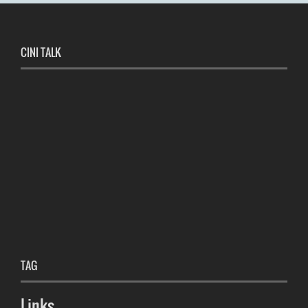
CINI TALK
TAG
Links