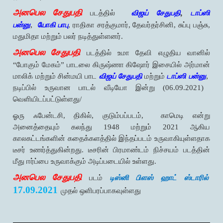
அனபெல சேதுபதி
படத்தில்
விஜய் சேதுபதி
,
டாப்ஸி
,
பன்னு
யோகி பாபு
, ராதிகா சரத்குமார், தேவர்தர்சினி, சுப்பு பஞ்சு,
மதுமிதா மற்றும் பலர் நடித்துள்ளனர்.
அனபெல சேதுபதி
படத்தில் உமா தேவி எழுதிய வானில்
“போகும் மேகம்” பாடலை கிருஷ்ணா கிஷோர் இசையில் அர்மான்
,
மாலிக் மற்றும் சின்மயி பாட
விஜய் சேதுபதி
மற்றும்
டாப்ஸி பன்னு
நடிப்பில் உருவான பாடல் வீடியோ இன்று (06.09.2021)
வெளியிடப்பட்டுள்ளது/
ஓரு ஃபேன்டசி, திகில், குடும்பப்படம்,
காமெடி என்று
அனைத்தையும் கலந்து 1948 மற்றும் 2021 ஆகிய
காலகட்டங்களின் கதைக்களத்தில் இந்தப்படம் உருவாகியுள்ளதாக
டீசர் உணர்த்துகின்றது. டீசரின் பிரமாண்டம் நிச்சயம் படத்தின்
மீது ஈர்ப்பை உருவாக்கும் அடிப்படையில் உள்ளது.
அனபெல சேதுபதி
படம்
டிஸ்னி பிளஸ் ஹாட் ஸ்டாரில்
17.09.2021
முதல் ஒளிபரப்பாகவுள்ளது