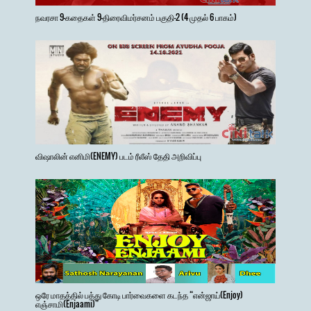
நவரசா 9-கதைகள் 9-திரைவிமர்சனம் பகுதி-2 (4 முதல் 6 பாகம்)
விஷாலின் எனிமி(ENEMY) படம் ரீலீஸ் தேதி அறிவிப்பு
ஒரே மாதத்தில் பத்து கோடி பார்வைகளை கடந்த “என்ஜாய்(Enjoy)
எஞ்சாமி(Enjaami)”