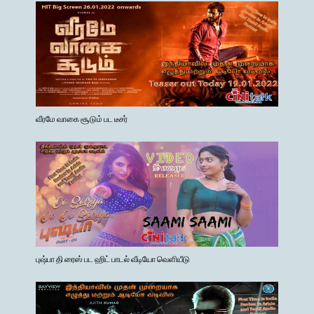
வீரமே வாகை சூடும் பட டீசர்
புஷ்பா தி ரைஸ் பட ஹிட் பாடல் வீடியோ வெளியீடு