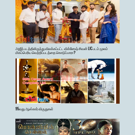
அஜீத் படத்திலிருந்து விலக்கப்பட்ட விக்னேஷ் சிவன் LIC படம் மூலம்
மிகப்பெரிய வெற்றிப்படத்தை கொடுப்பாரா?
95வது ஆஸ்கார் விருதுகள்