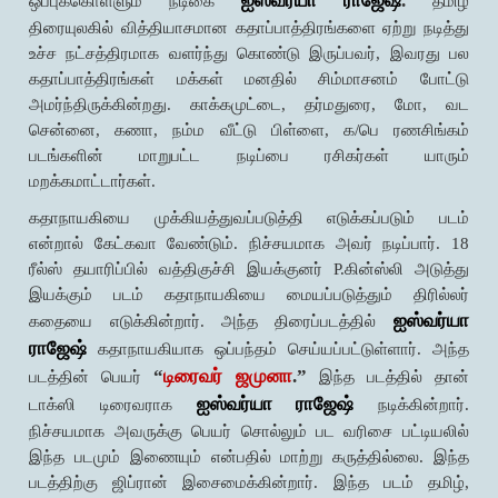
ஐஸ்வர்யா ராஜேஷ்
.
ஒப்புக்கொள்ளும் நடிகை
தமிழ்
திரையுலகில் வித்தியாசமான கதாப்பாத்திரங்களை ஏற்று நடித்து
உச்ச நட்சத்திரமாக வளர்ந்து கொண்டு இருப்பவர், இவரது பல
கதாப்பாத்திரங்கள் மக்கள் மனதில் சிம்மாசனம் போட்டு
அமர்ந்திருக்கின்றது. காக்கமுட்டை, தர்மதுரை, மோ, வட
சென்னை, கணா, நம்ம வீட்டு பிள்ளை, க/பெ ரணசிங்கம்
படங்களின் மாறுபட்ட நடிப்பை ரசிகர்கள் யாரும்
மறக்கமாட்டார்கள்.
கதாநாயகியை முக்கியத்துவப்படுத்தி எடுக்கப்படும் படம்
என்றால் கேட்கவா வேண்டும். நிச்சயமாக அவர் நடிப்பார். 18
ரீல்ஸ் தயாரிப்பில் வத்திகுச்சி இயக்குனர் P.கின்ஸ்லி அடுத்து
இயக்கும் படம் கதாநாயகியை மையப்படுத்தும் திரில்லர்
ஐஸ்வர்யா
கதையை எடுக்கின்றார். அந்த திரைப்படத்தில்
ராஜேஷ்
கதாநாயகியாக ஒப்பந்தம் செய்யப்பட்டுள்ளார். அந்த
“
டிரைவர் ஜமுனா
.”
படத்தின் பெயர்
இந்த படத்தில் தான்
ஐஸ்வர்யா ராஜேஷ்
டாக்ஸி டிரைவராக
நடிக்கின்றார்.
நிச்சயமாக அவருக்கு பெயர் சொல்லும் பட வரிசை பட்டியலில்
இந்த படமும் இணையும் என்பதில் மாற்று கருத்தில்லை. இந்த
படத்திற்கு ஜிப்ரான் இசைமைக்கின்றார். இந்த படம் தமிழ்,