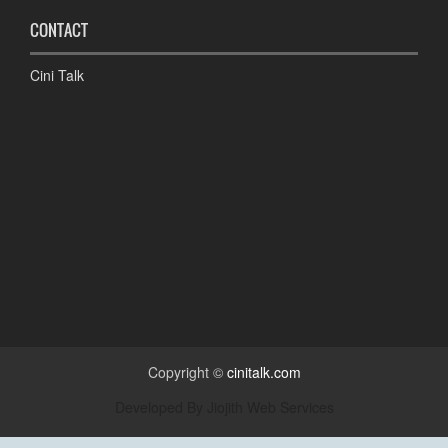
CONTACT
Cini Talk
Copyright ©
cinitalk.com
Developed By
Jiojith Web Services