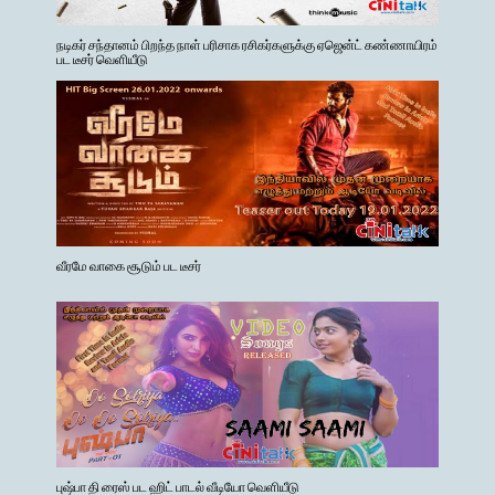
நடிகர் சந்தானம் பிறந்த நாள் பரிசாக ரசிகர்களுக்கு ஏஜென்ட் கண்ணாயிரம்
பட டீசர் வெளியீடு
வீரமே வாகை சூடும் பட டீசர்
புஷ்பா தி ரைஸ் பட ஹிட் பாடல் வீடியோ வெளியீடு