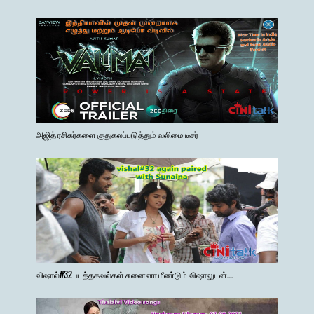
அஜித் ரசிகர்களை குதுகலப்படுத்தும் வலிமை டீசர்
விஷால்#32 படத்தகவல்கள் சுனைனா மீண்டும் விஷாலுடன்....