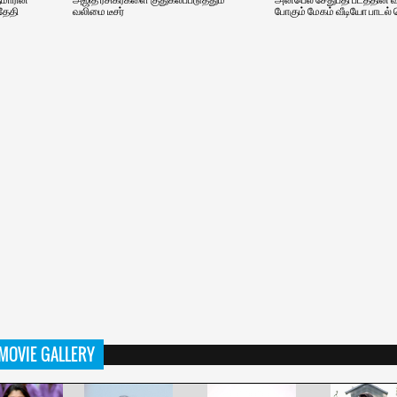
 தேதி
வலிமை டீசர்
போகும் மேகம் வீடியோ பாடல்
MOVIE GALLERY