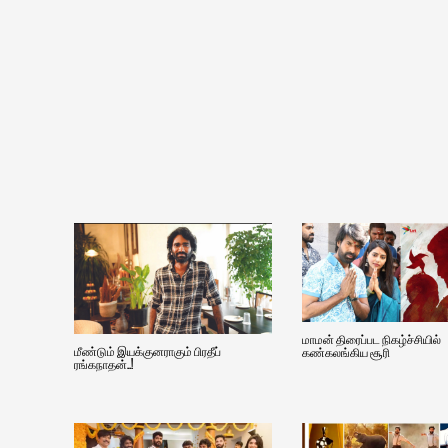
மாமன் திரைப்பட நிகழ்ச்சியில்
மீண்டும் இயக்குனராகும் பிரதீப்
கண்கலங்கிய சூரி
ரங்கநாதன்..!