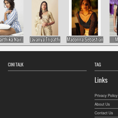
ika Nair
Lavanya Tripathi
Madonna Sebastian
Malav
CINI TALK
TAG
Links
Privacy Policy
About Us
Contact Us