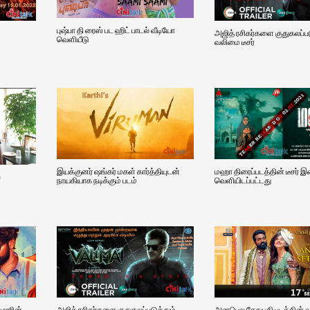
புஷ்பா தி ரைஸ் பட ஹிட் பாடல் வீடியோ
அஜித் ரசிகர்களை குதுகலப்பட
வெளியீடு
வலிமை டீசர்
இயக்குனர் ஷங்கர் மகள் கார்த்தியுடன்
மஹா திரைப்படத்தின் டீசர் இ
்
நாயகியாக நடிக்கும் படம்
வெளியிடப்பட்டது
ுமாரின்
அஜித் ரசிகர்களை குதுகலப்படுத்தும்
அனபெல சேதுபதி படத்தின் வ