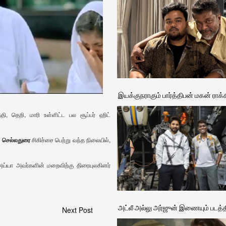
இயக்குநராகும் பார்த்திபன் மகன் ராக்
தி, தெறி, மாரி உள்ளிட்ட பல சூப்பர் ஹிட்
ே
செல்லதுரை
சிகிச்சை பெற்று வந்த நிலையில்,
 அய்யா அவர்களின் மறைவிற்கு திரையுலகினர்
அட்லீ அல்லு அர்ஜுன் இணையும் படத்த
Next Post