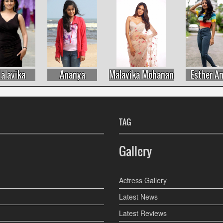
ika
Ananya
Malavika Mohanan
Esther Anil
TAG
Gallery
Actress Gallery
Latest News
Latest Reviews