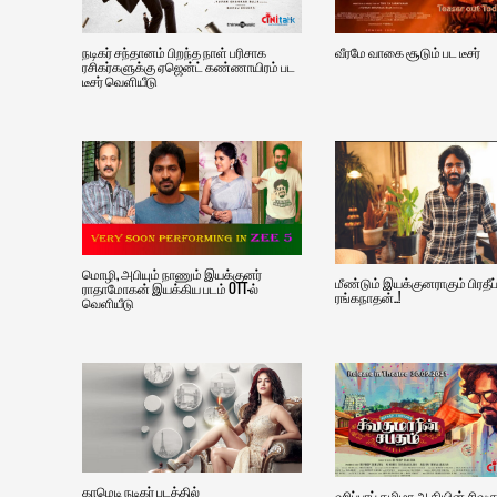
நடிகர் சந்தானம் பிறந்த நாள் பரிசாக
வீரமே வாகை சூடும் பட டீசர்
ரசிகர்களுக்கு ஏஜென்ட் கண்ணாயிரம் பட
டீசர் வெளியீடு
மொழி, அபியும் நாணும் இயக்குனர்
மீண்டும் இயக்குனராகும் பிரதீப
ராதாமோகன் இயக்கிய படம் OTT-ல்
ரங்கநாதன்..!
வெளியீடு
காமெடி நடிகர் படத்தில்
ஹிப்பாப் தமிழா ஆதியின் சிவக