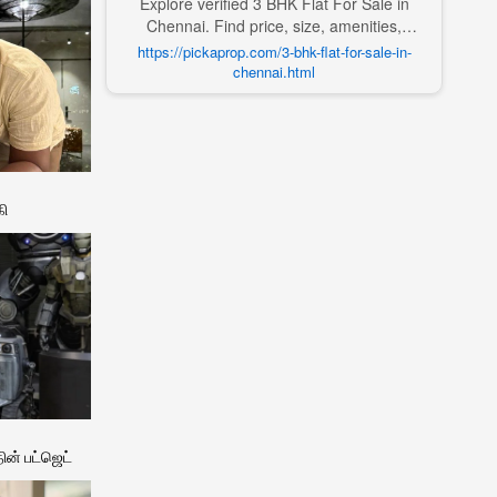
Explore verified 3 BHK Flat For Sale in
Chennai. Find price, size, amenities,
photos, nearby landmarks, and details
https://pickaprop.com/3-bhk-flat-for-sale-in-
from trusted builders, agents, and owners
chennai.html
on Pick A Prop;
கி
ின் பட்ஜெட்