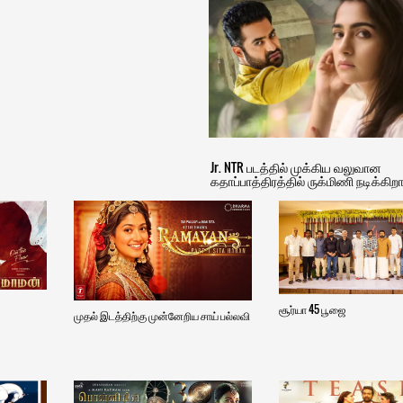
Jr. NTR படத்தில் முக்கிய வலுவான
கதாப்பாத்திரத்தில் ருக்மிணி நடிக்கிறா
சூர்யா 45 பூஜை
முதல் இடத்திற்கு முன்னேறிய சாய் பல்லவி