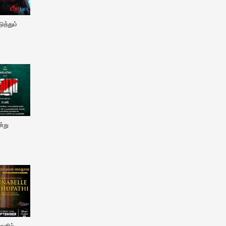
ுத்தும்
ன்று
ானில்