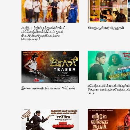
அஜீத் படத்திலிருந்து விலக்கப்பட்ட
95வது ஆஸ்கார் விருதுகள்
விக்னேஷ் சிவன் LIC படம் மூலம்
மிகப்பெரிய வெற்றிப்படத்தை
கொடுப்பாரா?
மகேஷ் பாபுவின் மகள் லிட்டில் ப
இளைய தளபதியின் கலக்கல் பீஸ்ட் டீசர்
சித்தாரா கலக்கும் மகேஷ் பாபுவ
பாடல்