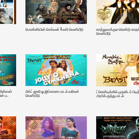
பொன்னியின் செல்வன் -1 டீசர் வெளியீடு
காத்துவாக்குல ரெண்டு காதல் 
வெளியீடு
ிரின்ஸஸ்
பீஸ்ட் ஜாலி ஓ ஜிம்கானா பாடல் வரிகள்
ட்ரெண்டிங்கில் முதலிடம் பிடித்
ின் பட
வெளியீடு
அரபிக் குத்து பாடல்