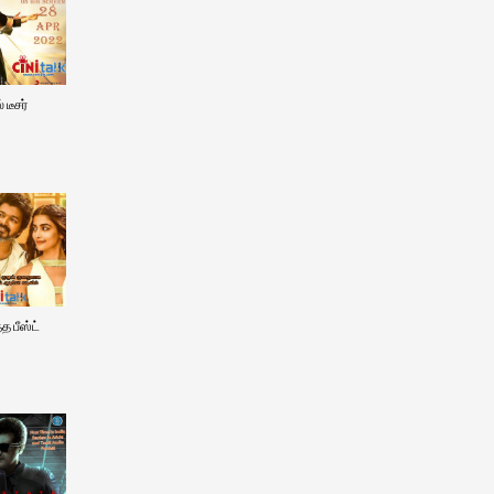
டீசர்
த பீஸ்ட்