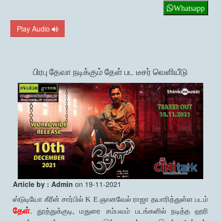
Whatsapp
Play Audio
பிரபு தேவா நடிக்கும் தேள் பட டீசர் வெளியீடு
Article by : Admin
on 19-11-2021
ஸ்டுடியோ கீரீன் சார்பில் K E ஞானவேல் ராஜா தயாரித்துள்ள படம்
தேள்
. தூத்துக்குடி, மதுரை சம்பவம் படங்களில் நடித்த ஹரி