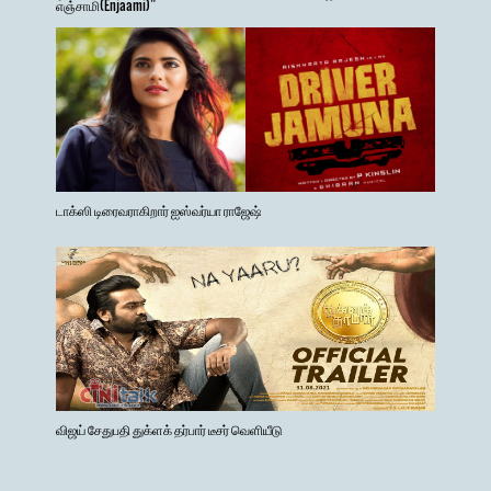
எஞ்சாமி(Enjaami)”
டாக்ஸி டிரைவராகிறார் ஐஸ்வர்யா ராஜேஷ்
விஜய் சேதுபதி துக்ளக் தர்பார் டீசர் வெளியீடு