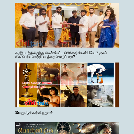
அஜீத் படத்திலிருந்து விலக்கப்பட்ட விக்னேஷ் சிவன் LIC படம் மூலம்
மிகப்பெரிய வெற்றிப்படத்தை கொடுப்பாரா?
95வது ஆஸ்கார் விருதுகள்