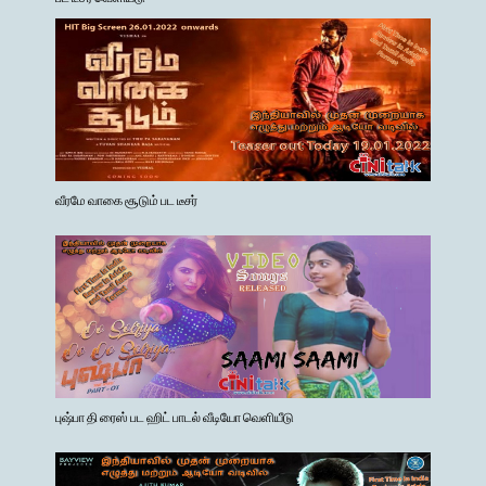
வீரமே வாகை சூடும் பட டீசர்
புஷ்பா தி ரைஸ் பட ஹிட் பாடல் வீடியோ வெளியீடு