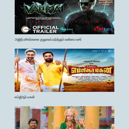
அஜித் ரசிகர்களை குதுகலப்படுத்தும் வலிமை டீசர்
எம்ஜீஆர் மகன்