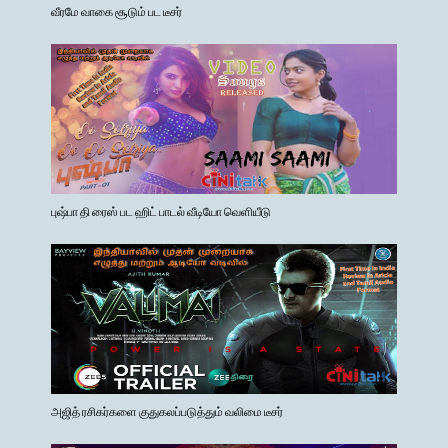
வீரமே வாகை சூடும் பட டீசர்
புஷ்பா தி ரைஸ் பட ஹிட் பாடல் வீடியோ வெளியீடு
அஜித் ரசிகர்களை குதுகலப்படுத்தும் வலிமை டீசர்