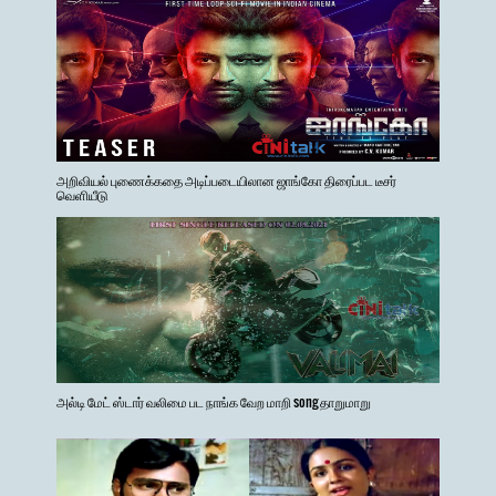
அறிவியல் புணைக்கதை அடிப்படையிலான ஜாங்கோ திரைப்பட டீசர்
வெளியீடு
அல்டி மேட் ஸ்டார் வலிமை பட நாங்க வேற மாறி song தாறுமாறு