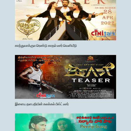
காத்துவாக்குல ரெண்டு காதல் டீசர் வெளியீடு
இளைய தளபதியின் கலக்கல் பீஸ்ட் டீசர்