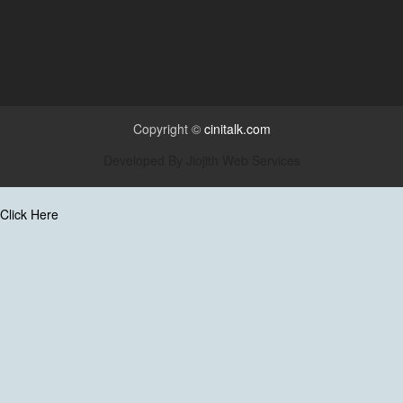
Copyright ©
cinitalk.com
Developed By
Jiojith Web Services
Click Here