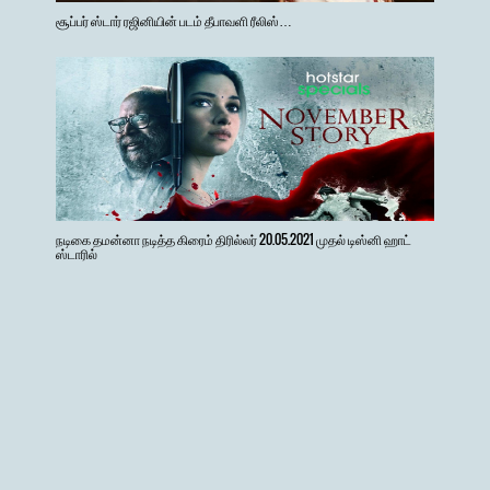
சூப்பர் ஸ்டார் ரஜினியின் படம் தீபாவளி ரீலிஸ்…
நடிகை தமன்னா நடித்த கிரைம் திரில்லர் 20.05.2021 முதல் டிஸ்னி ஹாட்
ஸ்டாரில்