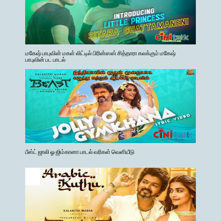
மகேஷ் பாபுவின் மகள் லிட்டில் பிரின்ஸஸ் சித்தாரா கலக்கும் மகேஷ்
பாபுவின் பட பாடல்
பீஸ்ட் ஜாலி ஓ ஜிம்கானா பாடல் வரிகள் வெளியீடு